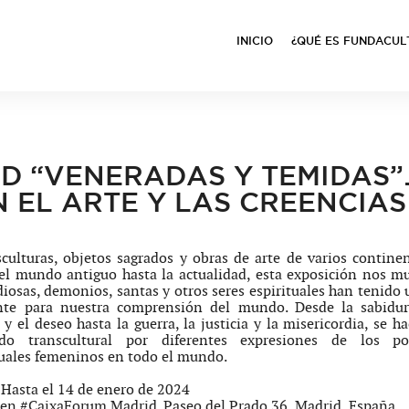
INICIO
¿QUÉ ES FUNDACUL
 “VENERADAS Y TEMIDAS”.
 EL ARTE Y LAS CREENCIAS
culturas, objetos sagrados y obras de arte de varios contine
el mundo antiguo hasta la actualidad, esta exposición nos m
iosas, demonios, santas y otros seres espirituales han tenido 
nte para nuestra comprensión del mundo. Desde la sabidurí
 y el deseo hasta la guerra, la justicia y la misericordia, se h
rido transcultural por diferentes expresiones de los po
tuales femeninos en todo el mundo.
 Hasta el 14 de enero de 2024
en
#CaixaForum
Madrid. Paseo del Prado 36, Madrid, España