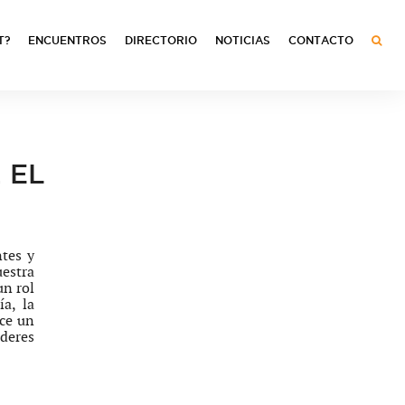
T?
ENCUENTROS
DIRECTORIO
NOTICIAS
CONTACTO
 EL
ntes y
uestra
un rol
a, la
ace un
deres